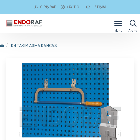
GIRIŞ YAP
KAYIT OL
İLETIŞIM
K4 TAKIM ASMA KANCASI